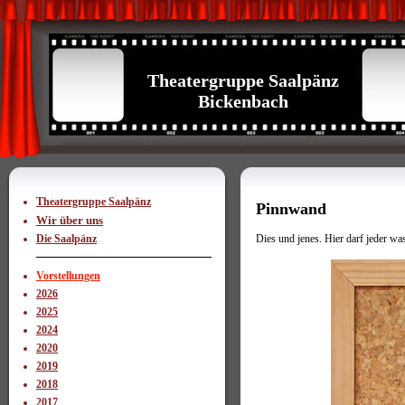
Theatergruppe Saalpänz
Bickenbach
Theatergruppe Saalpänz
Pinnwand
Wir über uns
Dies und jenes. Hier darf jeder wa
Die Saalpänz
Vorstellungen
2026
2025
2024
2020
2019
2018
2017