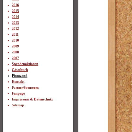
2016
2015
2014
2013
2012
2011
2010
2009
2008
2007
Spendenaktionen
Gästebuch
Pinnwand
Kontakt
Partner/Sponsoren
Fanpage
Impressum & Datenschutz
Sitemap