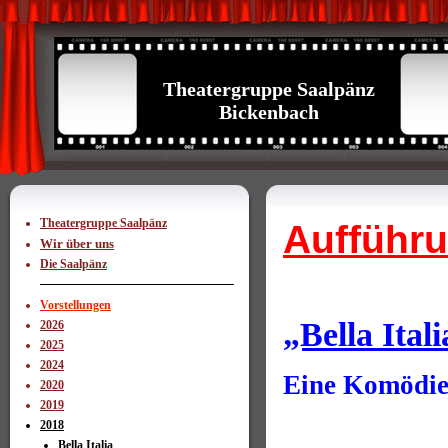
Theatergruppe Saalpänz
Bickenbach
Theatergruppe Saalpänz
Aufführ
Wir über uns
Die Saalpänz
Vorstellungen
„Bella Ital
2026
2025
2024
Eine Komödie 
2020
2019
2018
Bella Italia