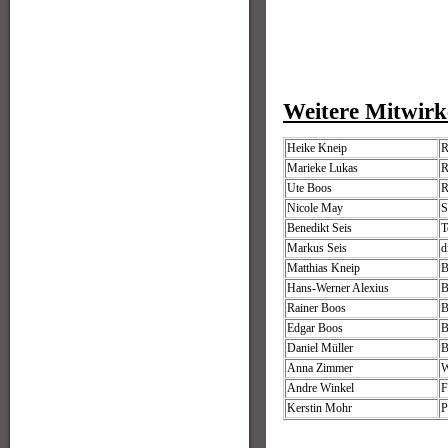
Weitere Mitwirk
Heike Kneip
R
Marieke Lukas
R
Ute Boos
R
Nicole May
S
Benedikt Seis
T
Markus Seis
d
Matthias Kneip
B
Hans-Werner Alexius
B
Rainer Boos
B
Edgar Boos
B
Daniel Müller
B
Anna Zimmer
W
Andre Winkel
F
Kerstin Mohr
P