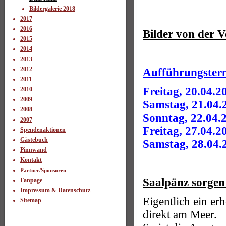
Bildergalerie 2018
2017
2016
Bilder von der
2015
2014
2013
2012
Aufführungster
2011
Freitag, 20.04.2
2010
2009
Samstag, 21.04.
2008
Sonntag, 22.04.
2007
Freitag, 27.04.2
Spendenaktionen
Gästebuch
Samstag, 28.04.
Pinnwand
Kontakt
Partner/Sponsoren
Saalpänz sorgen 
Fanpage
Impressum & Datenschutz
Eigentlich ein er
Sitemap
direkt am Meer.