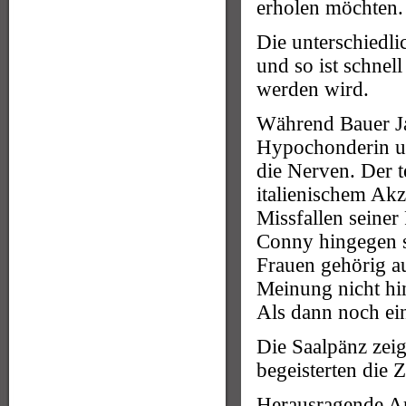
erholen möchten.
Die unterschiedli
und so ist schnell
werden wird.
Während Bauer Ja
Hypochonderin un
die Nerven. Der t
italienischem A
Missfallen seine
Conny hingegen s
Frauen gehörig a
Meinung nicht hi
Als dann noch ein
Die Saalpänz zei
begeisterten die 
Herausragende Arb