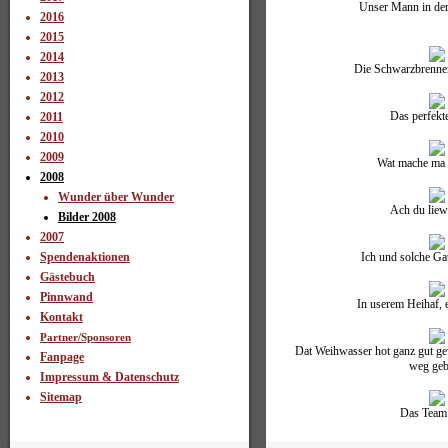
Unser Mann in der 
2016
2015
2014
Die Schwarzbrenner 
2013
2012
Das perfekt
2011
2010
2009
Wat mache ma d
2008
Wunder über Wunder
Ach du liew
Bilder 2008
2007
Ich und solche Ga
Spendenaktionen
Gästebuch
Pinnwand
In userem Heihaf, 
Kontakt
Partner/Sponsoren
Dat Weihwasser hot ganz gut ge
Fanpage
weg geb
Impressum & Datenschutz
Sitemap
Das Team