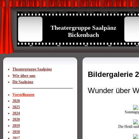
Theatergruppe Saalpänz
Bickenbach
Theatergruppe Saalpänz
Bildergalerie 
Wir über uns
Die Saalpänz
Wunder über W
Vorstellungen
2026
2025
Sonntags
2024
2020
2019
Die Heidi und
2018
2017