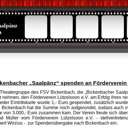
aalpänz
h
kenbacher „Saalpänz“ spenden an Förderverein
Theatergruppe des FSV Bickenbach, die „Bickenbacher Saalpä
t nehmen, den Förderverein Lützelsoon e.V. am Erfolg ihres ne
jeder Eintrittskarte wurde 1,- Euro gespendet, zusätzlich wur
 Bickenbach hat die Summe noch aufgerundet, sodass auch in
 von 3.000,- Euro zusammen kam. Der Verein freute sich über 
d Müller vom Förderverein Lützelsoon e.V. - stellvertrete
ert Wirzius - zur Spendenübergabe nach Bickenbach ein.