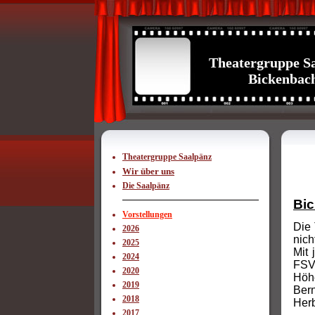
Theatergruppe S
Bickenbac
Theatergruppe Saalpänz
Wir über uns
Die Saalpänz
Bic
Vorstellungen
Die 
2026
nich
2025
Mit 
2024
FSV
2020
Höhe
2019
Bern
2018
Herb
2017